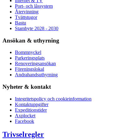
Internet & TV
Port- och låssystem
Återvinning
Tvättstugor
Bastu
Stambyte 2028 - 2030
Ansökan & uthyrning
Bommnyckel
Parkeringsplats
Renoveringsansökan
Föreningslokal
Andrahandsuthyrning
Nyheter & kontakt
Integritetspolicy och cookieinformation
Kontaktuppgifter
Expeditionstider
Axplocket
Facebook
Trivselregler