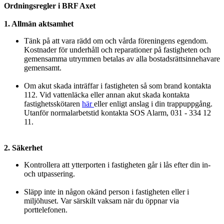
Ordningsregler i BRF Axet
1. Allmän aktsamhet
Tänk på att vara rädd om och vårda föreningens egendom.
Kostnader för underhåll och reparationer på fastigheten och
gemensamma utrymmen betalas av alla bostadsrättsinnehavare
gemensamt.
Om akut skada inträffar i fastigheten så som brand kontakta
112. Vid vattenläcka eller annan akut skada kontakta
fastighetsskötaren
här
eller enligt anslag i din trappuppgång.
Utanför normalarbetstid kontakta SOS Alarm, 031 - 334 12
11.
2. Säkerhet
Kontrollera att ytterporten i fastigheten går i lås efter din in-
och utpassering.
Släpp inte in någon okänd person i fastigheten eller i
miljöhuset. Var särskilt vaksam när du öppnar via
porttelefonen.