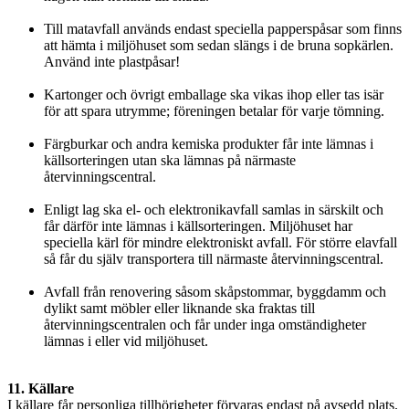
Till matavfall används endast speciella papperspåsar som finns
att hämta i miljöhuset som sedan slängs i de bruna sopkärlen.
Använd inte plastpåsar!
Kartonger och övrigt emballage ska vikas ihop eller tas isär
för att spara utrymme; föreningen betalar för varje tömning.
Färgburkar och andra kemiska produkter får inte lämnas i
källsorteringen utan ska lämnas på närmaste
återvinningscentral.
Enligt lag ska el- och elektronikavfall samlas in särskilt och
får därför inte lämnas i källsorteringen. Miljöhuset har
speciella kärl för mindre elektroniskt avfall. För större elavfall
så får du själv transportera till närmaste återvinningscentral.
Avfall från renovering såsom skåpstommar, byggdamm och
dylikt samt möbler eller liknande ska fraktas till
återvinningscentralen och får under inga omständigheter
lämnas i eller vid miljöhuset.
11. Källare
I källare får personliga tillhörigheter förvaras endast på avsedd plats.