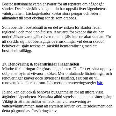
Bostadsrättsinnehavaren ansvarar för att reparera om något går
sönder. Det är särskilt viktigt att du har uppsikt över lägenhetens
våtutrymmen. Läckageskador kostar stora pengar och leder i
allmänhet till stort obehag för de som drabbas.
Som boende i bostadsrätt är en del av risken för skador redan
reglerad i och med upplåtelsen. Ansvaret för skador där du har
underhållsansvaret gäller även om du själv inte orsakat skadan. För
att skydda sig mot obehagliga överraskningar vid dessa skador,
behöver du själv teckna en särskild hemförsäkring med ett
bostadsrättstillägg.
17. Renovering & förändringar i lägenheten
Mindre förändringar får göras i lägenheten. Du får t ex sätta upp nya
skåp eller byta ut vitvaror i köket. Mer omfattande förändringar och
renoveringar kräver dock styrelsens tillstånd, t ex om du vill
renovera kök eller badrum. Läs mer om renoveringsregler
här.
Ibland kan det också behövas bygganmälan för att utföra vissa
åtgärder i lägenheten. Kontakta alltid styrelsen innan du sätter igång!
Viktigt är att man anlitar en fackman vid renovering av
vatten/våtutrymmen samt att styrelsen kräver kvalitetsdokument och
detta på grund av försäkringskrav.