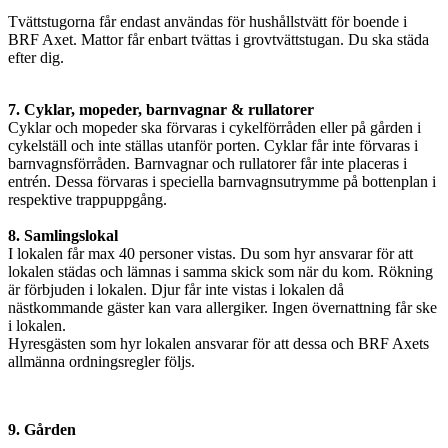
Tvättstugorna får endast användas för hushållstvätt för boende i
BRF Axet. Mattor får enbart tvättas i grovtvättstugan. Du ska städa
efter dig.
7. Cyklar, mopeder, barnvagnar & rullatorer
Cyklar och mopeder ska förvaras i cykelförråden eller på gården i
cykelställ och inte ställas utanför porten. Cyklar får inte förvaras i
barnvagnsförråden. Barnvagnar och rullatorer får inte placeras i
entrén. Dessa förvaras i speciella barnvagnsutrymme på bottenplan i
respektive trappuppgång.
8. Samlingslokal
I lokalen får max 40 personer vistas. Du som hyr ansvarar för att
lokalen städas och lämnas i samma skick som när du kom. Rökning
är förbjuden i lokalen. Djur får inte vistas i lokalen då
nästkommande gäster kan vara allergiker. Ingen övernattning får ske
i lokalen.
Hyresgästen som hyr lokalen ansvarar för att dessa och BRF Axets
allmänna ordningsregler följs.
9. Gården