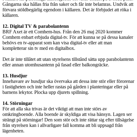
Gångarna ska hållas fria från saker och får inte belamras. Undvik att
förvara stöldbegärlig egendom i källaren. Det är förbjudet att röka i
källaren.
12. Digital TV & parabolantenn
BRF Axet är ett Comhem-hus. Från den 26 maj 2020 kommer
Comhem enbart erbjuda digital-tv. För att kunna se på dessa kanaler
behövs en tv-apparat som kan visa digital-tv eller att man
kompletterar sin tv med en digitalbox.
Det är inte tillåtet att utan styrelsens tillstånd sätta upp parabolantenn
eller annan utomhusantenn på fasad eller balkongräcke.
13. Husdjur
Innehavare av husdjur ska övervaka att dessa inte stör eller förorenar
i fastigheten och inte heller rastas på gården i planteringar eller på
barnens lekytor. Plocka upp djurets spillning.
14. Störningar
För att alla ska trivas är det viktigt att man inte störs av
omkringboende. Alla boende är skyldiga att visa hänsyn. Lagen ser
strängt på störningar! Den som stör och inte rättar sig efter tillsägelse
från styrelsen kan i allvarligare fall komma att bli uppsagd från
lägenheten.