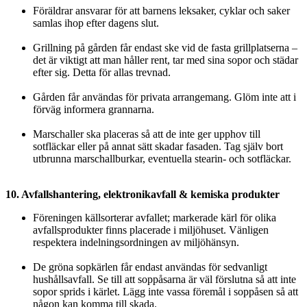
Föräldrar ansvarar för att barnens leksaker, cyklar och saker
samlas ihop efter dagens slut.
Grillning på gården får endast ske vid de fasta grillplatserna –
det är viktigt att man håller rent, tar med sina sopor och städar
efter sig. Detta för allas trevnad.
Gården får användas för privata arrangemang. Glöm inte att i
förväg informera grannarna.
Marschaller ska placeras så att de inte ger upphov till
sotfläckar eller på annat sätt skadar fasaden. Tag själv bort
utbrunna marschallburkar, eventuella stearin- och sotfläckar.
10. Avfallshantering, elektronikavfall & kemiska produkter
Föreningen källsorterar avfallet; markerade kärl för olika
avfallsprodukter finns placerade i miljöhuset. Vänligen
respektera indelningsordningen av miljöhänsyn.
De gröna sopkärlen får endast användas för sedvanligt
hushållsavfall. Se till att soppåsarna är väl förslutna så att inte
sopor sprids i kärlet. Lägg inte vassa föremål i soppåsen så att
någon kan komma till skada.