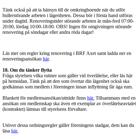
Tänk också på att ta hänsyn till de omkringboende när du utför
bullerstörande arbeten i lägenheten. Dessa bör i första hand utföras
under dagtid. Renoveringstider störande arbeten är mån-fred 07:00-
20:00, lördag 10:00-18:00. OBS! Ingen för omgivningen störande
renovering på söndagar eller andra röda dagar!
Läs mer om regler kring renovering i BRF Axet samt ladda ner en
renoveringsansökan
här
.
18. Om du tänker flytta
Fråga styrelsen vilka rutiner som gäller vid överlåtelse, eller läs här
på hemsidan. Tänk på att den som övertar din lägenhet också ska
godkännas som medlem i föreningen innan inflyttning får äga rum.
Blankett för medlemsansökan/utträde finns
här.
Tillsammans med en
ansökan om medlemskap ska även ett exemplar av överlåtelseavtalet
(kontraktet) lämnas till styrelsens förvaltare.
Utöver dessa ordningsregler gäller föreningens stadgar, dem kan du
läsa
här.