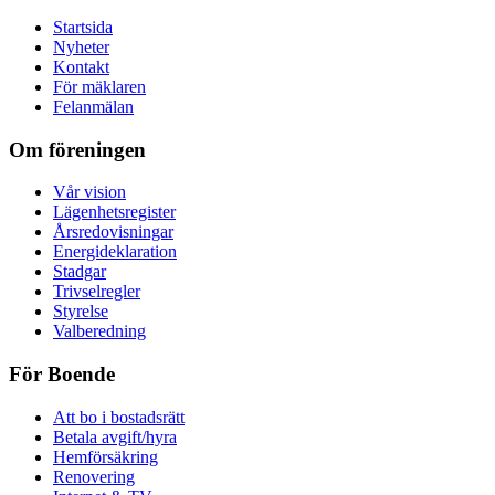
Startsida
Nyheter
Kontakt
För mäklaren
Felanmälan
Om föreningen
Vår vision
Lägenhetsregister
Årsredovisningar
Energideklaration
Stadgar
Trivselregler
Styrelse
Valberedning
För Boende
Att bo i bostadsrätt
Betala avgift/hyra
Hemförsäkring
Renovering