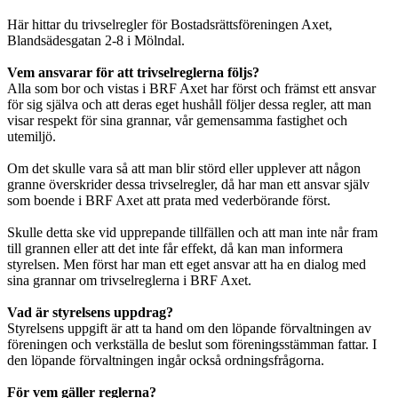
Här hittar du trivselregler för Bostadsrättsföreningen Axet,
Blandsädesgatan 2-8 i Mölndal.
Vem ansvarar för att trivselreglerna följs?
Alla som bor och vistas i BRF Axet har först och främst ett ansvar
för sig själva och att deras eget hushåll följer dessa regler, att man
visar respekt för sina grannar, vår gemensamma fastighet och
utemiljö.
Om det skulle vara så att man blir störd eller upplever att någon
granne överskrider dessa trivselregler, då har man ett ansvar själv
som boende i BRF Axet att prata med vederbörande först.
Skulle detta ske vid upprepande tillfällen och att man inte når fram
till grannen eller att det inte får effekt, då kan man informera
styrelsen. Men först har man ett eget ansvar att ha en dialog med
sina grannar om trivselreglerna i BRF Axet.
Vad är styrelsens uppdrag?
Styrelsens uppgift är att ta hand om den löpande förvaltningen av
föreningen och verkställa de beslut som föreningsstämman fattar. I
den löpande förvaltningen ingår också ordningsfrågorna.
För vem gäller reglerna?