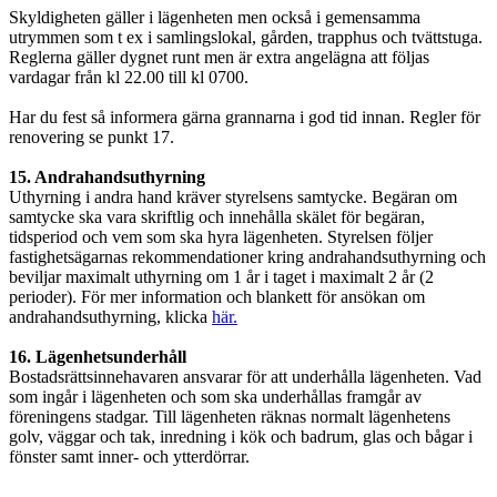
Skyldigheten gäller i lägenheten men också i gemensamma
utrymmen som t ex i samlingslokal, gården, trapphus och tvättstuga.
Reglerna gäller dygnet runt men är extra angelägna att följas
vardagar från kl 22.00 till kl 0700.
Har du fest så informera gärna grannarna i god tid innan. Regler för
renovering se punkt 17.
15. Andrahandsuthyrning
Uthyrning i andra hand kräver styrelsens samtycke. Begäran om
samtycke ska vara skriftlig och innehålla skälet för begäran,
tidsperiod och vem som ska hyra lägenheten. Styrelsen följer
fastighetsägarnas rekommendationer kring andrahandsuthyrning och
beviljar maximalt uthyrning om 1 år i taget i maximalt 2 år (2
perioder). För mer information och blankett för ansökan om
andrahandsuthyrning, klicka
här.
16. Lägenhetsunderhåll
Bostadsrättsinnehavaren ansvarar för att underhålla lägenheten. Vad
som ingår i lägenheten och som ska underhållas framgår av
föreningens stadgar. Till lägenheten räknas normalt lägenhetens
golv, väggar och tak, inredning i kök och badrum, glas och bågar i
fönster samt inner- och ytterdörrar.