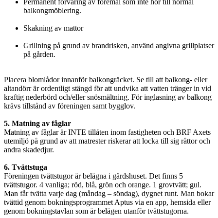
Permanent förvaring av föremål som inte hör till normal
balkongmöblering.
Skakning av mattor
Grillning på grund av brandrisken, använd angivna grillplatser
på gården.
Placera blomlådor innanför balkongräcket. Se till att balkong- eller
altandörr är ordentligt stängd för att undvika att vatten tränger in vid
kraftig nederbörd och/eller snösmältning. För inglasning av balkong
krävs tillstånd av föreningen samt bygglov.
5. Matning av fåglar
Matning av fåglar är INTE tillåten inom fastigheten och BRF Axets
utemiljö på grund av att matrester riskerar att locka till sig råttor och
andra skadedjur.
6. Tvättstuga
Föreningen tvättstugor är belägna i gårdshuset. Det finns 5
tvättstugor. 4 vanliga; röd, blå, grön och orange. 1 grovtvätt; gul.
Man får tvätta varje dag (måndag – söndag), dygnet runt. Man bokar
tvättid genom bokningsprogrammet Aptus via en app, hemsida eller
genom bokningstavlan som är belägen utanför tvättstugorna.