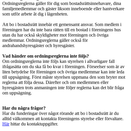
Ordningsreglerna gäller för dig som bostadsrättsinnehavare, dina
familjemedlemmar och gäster liksom inneboende eller hantverkare
som utför arbete åt dig i lägenheten.
Att bo i bostadsrätt innebär ett gemensamt ansvar. Som medlem i
föreningen har du inte bara rätten till en bostad i föreningens hus
utan du har också skyldigheter mot föreningen och övriga
medlemmar. Ordningsreglerna gäller också för
andrahandshyresgäster och hyresgäster.
Vad händer om ordningsreglerna inte följs?
Om ordningsreglerna inte följs kan styrelsen i allvarligare fall
ifrågasätta om du ska få bo kvar i föreningen. Förseelser som är av
liten betydelse för föreningen och övriga medlemmar kan inte leda
till uppsägning. Först måste styrelsen uppmana den som bryter mot
reglerna att följa dessa. Därefter och om medlemmen eller
hyresgästen trots anmaningen inte följer reglerna kan det blir fråga
om uppsägning.
Har du några frågor?
Har du funderingar över något rörande att bo i bostadsrätt är du
alltid välkommen att kontakta föreningens styrelse eller förvaltare.
Här
hittar du kontaktuppgifter.