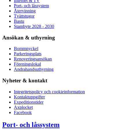
Internet & TV
Port- och låssystem
Återvinning
Tvättstugor
Bastu
Stambyte 2028 - 2030
Ansökan & uthyrning
Bommnyckel
Parkeringsplats
Renoveringsansökan
Föreningslokal
Andrahandsuthyrning
Nyheter & kontakt
Integritetspolicy och cookieinformation
Kontaktuppgifter
Expeditionstider
Axplocket
Facebook
Port- och låssystem