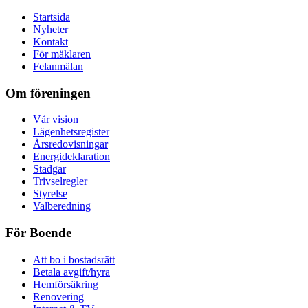
Startsida
Nyheter
Kontakt
För mäklaren
Felanmälan
Om föreningen
Vår vision
Lägenhetsregister
Årsredovisningar
Energideklaration
Stadgar
Trivselregler
Styrelse
Valberedning
För Boende
Att bo i bostadsrätt
Betala avgift/hyra
Hemförsäkring
Renovering