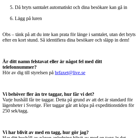
Då bryts samtalet automatiskt och dina besökare kan gå in
Lägg på luren
Obs – tänk på att du inte kan prata för länge i samtalet, utan det bryts
efter en kort stund. Så identifiera dina besökare och släpp in dem!
Är ditt namn felstavat eller är något fel med ditt
telefonnummer?
Hör av dig till styrelsen på
brfaxet@live.se
Vi behöver fler än tre taggar, hur får vi det?
Varje hushåll får tre taggar. Detta på grund av att det är standard för
lägenheter i Sverige. Fler taggar går att köpa på expeditionstiden för
250 sek/tagg.
Vi har blivit av med en tagg, hur gör jag?
Har ditt hushåll av någon anledning blivit av med en tagg är det