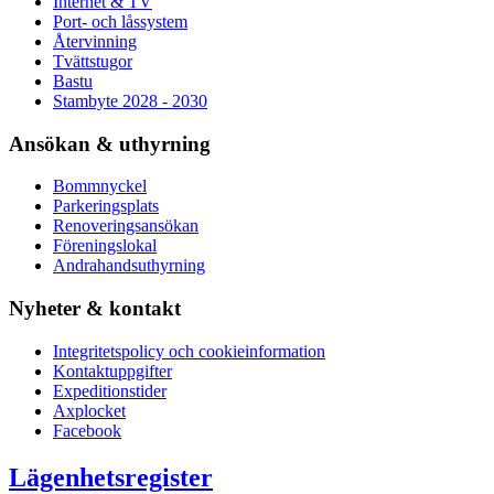
Internet & TV
Port- och låssystem
Återvinning
Tvättstugor
Bastu
Stambyte 2028 - 2030
Ansökan & uthyrning
Bommnyckel
Parkeringsplats
Renoveringsansökan
Föreningslokal
Andrahandsuthyrning
Nyheter & kontakt
Integritetspolicy och cookieinformation
Kontaktuppgifter
Expeditionstider
Axplocket
Facebook
Lägenhetsregister