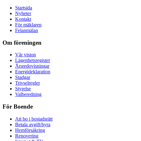
Startsida
Nyheter
Kontakt
För mäklaren
Felanmälan
Om föreningen
Vår vision
Lägenhetsregister
Årsredovisningar
Energideklaration
Stadgar
Trivselregler
Styrelse
Valberedning
För Boende
Att bo i bostadsrätt
Betala avgift/hyra
Hemförsäkring
Renovering