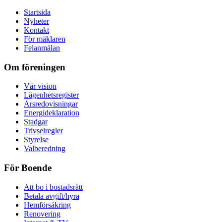
Startsida
Nyheter
Kontakt
För mäklaren
Felanmälan
Om föreningen
Vår vision
Lägenhetsregister
Årsredovisningar
Energideklaration
Stadgar
Trivselregler
Styrelse
Valberedning
För Boende
Att bo i bostadsrätt
Betala avgift/hyra
Hemförsäkring
Renovering