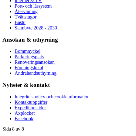
Internet & TV
Port- och låssystem
Återvinning
Tvättstugor
Bastu
Stambyte 2028 - 2030
Ansökan & uthyrning
Bommnyckel
Parkeringsplats
Renoveringsansökan
Föreningslokal
Andrahandsuthyrning
Nyheter & kontakt
Integritetspolicy och cookieinformation
Kontaktuppgifter
Expeditionstider
Axplocket
Facebook
Sida 8 av 8