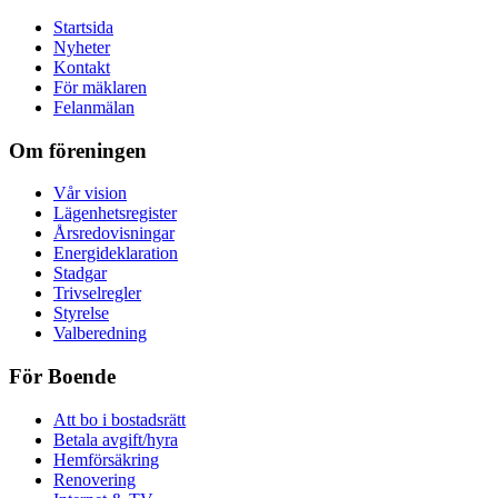
Startsida
Nyheter
Kontakt
För mäklaren
Felanmälan
Om föreningen
Vår vision
Lägenhetsregister
Årsredovisningar
Energideklaration
Stadgar
Trivselregler
Styrelse
Valberedning
För Boende
Att bo i bostadsrätt
Betala avgift/hyra
Hemförsäkring
Renovering