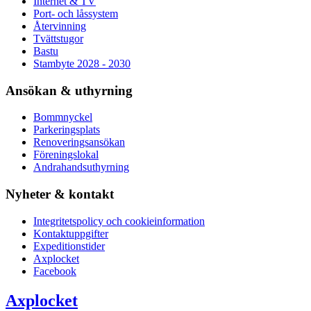
Internet & TV
Port- och låssystem
Återvinning
Tvättstugor
Bastu
Stambyte 2028 - 2030
Ansökan & uthyrning
Bommnyckel
Parkeringsplats
Renoveringsansökan
Föreningslokal
Andrahandsuthyrning
Nyheter & kontakt
Integritetspolicy och cookieinformation
Kontaktuppgifter
Expeditionstider
Axplocket
Facebook
Axplocket